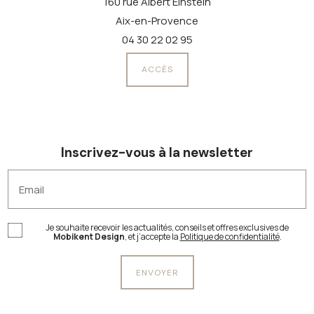
160 rue Albert Einstein
Aix-en-Provence
04 30 22 02 95
ACCÈS
Inscrivez-vous à la newsletter
Email
Je souhaite recevoir les actualités, conseils et offres exclusives de
Mobikent Design
, et j’accepte la
Politique de confidentialité
.